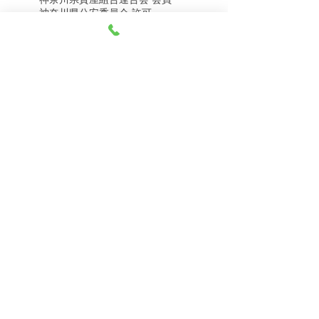
8月8日（土） 金・プラ
8月7日（金） 金・プラ
神奈川県公安委員会 許可
チナ買取相場
チナ買取相場
第451403500020号 質屋
第451403600258号 古物商
tel.045-332-0003
【営業時間】月-土10:00-18:00
【定休日】 日曜日、3のつく日(3・13・23）
有限会社 天王町質店
〒240-0003
神奈川県横浜市保土ケ谷区天王町1-3-13
【交通アクセス】
電車 相鉄線天王町駅徒歩４分
バス 洪福寺停留所徒歩3分
© 2023 by 天王町質店