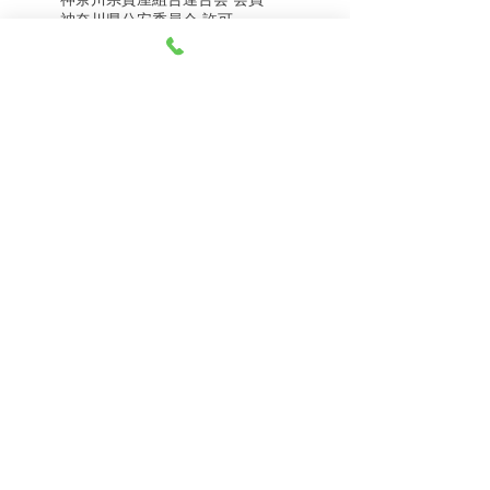
8月8日（土） 金・プラ
8月7日（金） 金・プラ
神奈川県公安委員会 許可
チナ買取相場
チナ買取相場
第451403500020号 質屋
第451403600258号 古物商
tel.045-332-0003
【営業時間】月-土10:00-18:00
【定休日】 日曜日、3のつく日(3・13・23）
有限会社 天王町質店
〒240-0003
神奈川県横浜市保土ケ谷区天王町1-3-13
【交通アクセス】
電車 相鉄線天王町駅徒歩４分
バス 洪福寺停留所徒歩3分
© 2023 by 天王町質店