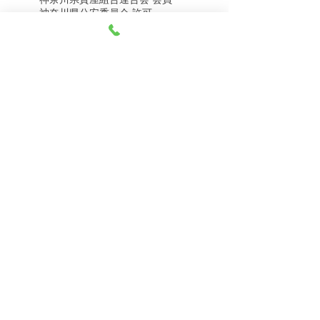
8月5日（水） 金・プラ
8月4日（火） 金・プラ
神奈川県公安委員会 許可
チナ買取相場
チナ買取相場
第451403500020号 質屋
第451403600258号 古物商
tel.045-332-0003
【営業時間】月-土10:00-18:00
【定休日】 日曜日、3のつく日(3・13・23）
有限会社 天王町質店
〒240-0003
神奈川県横浜市保土ケ谷区天王町1-3-13
【交通アクセス】
電車 相鉄線天王町駅徒歩４分
バス 洪福寺停留所徒歩3分
© 2023 by 天王町質店