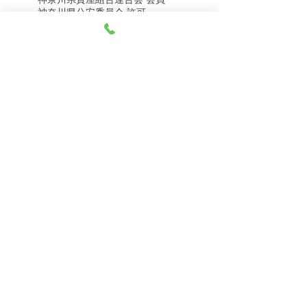
8月5日（水） 金・プラ
8月4日（火） 金・プラ
神奈川県公安委員会 許可
チナ買取相場
チナ買取相場
第451403500020号 質屋
第451403600258号 古物商
tel.045-332-0003
【営業時間】月-土10:00-18:00
【定休日】 日曜日、3のつく日(3・13・23）
有限会社 天王町質店
〒240-0003
神奈川県横浜市保土ケ谷区天王町1-3-13
【交通アクセス】
電車 相鉄線天王町駅徒歩４分
バス 洪福寺停留所徒歩3分
© 2023 by 天王町質店