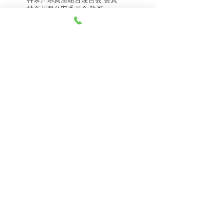
8月5日（水） 金・プラ
8月4日（火） 金・プラ
神奈川県公安委員会 許可
チナ買取相場
チナ買取相場
第451403500020号 質屋
第451403600258号 古物商
tel.045-332-0003
【営業時間】月-土10:00-18:00
【定休日】 日曜日、3のつく日(3・13・23）
有限会社 天王町質店
〒240-0003
神奈川県横浜市保土ケ谷区天王町1-3-13
【交通アクセス】
電車 相鉄線天王町駅徒歩４分
バス 洪福寺停留所徒歩3分
© 2023 by 天王町質店