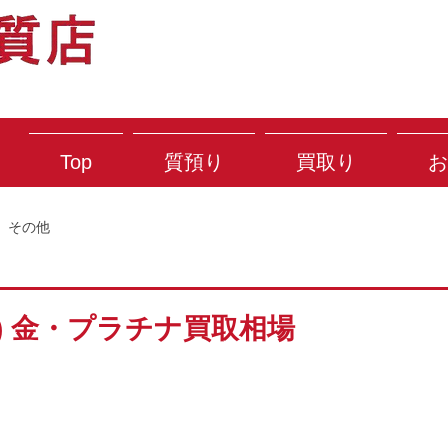
Top
質預り
買取り
お
その他
金) 金・プラチナ買取相場