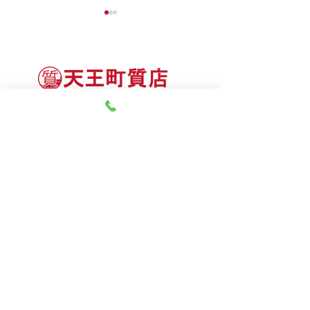
神奈川県質屋組合連合会 会員
8月8日（土） 金・プラ
8月7日（金） 金・プラ
神奈川県公安委員会 許可
チナ買取相場
チナ買取相場
第451403500020号 質屋
第451403600258号 古物商
tel.045-332-0003
【営業時間】月-土10:00-18:00
【定休日】 日曜日、3のつく日(3・13・23）
有限会社 天王町質店
〒240-0003
神奈川県横浜市保土ケ谷区天王町1-3-13
【交通アクセス】