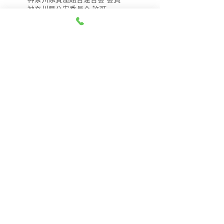
8月5日（水） 金・プラ
8月4日（火） 金・プラ
神奈川県公安委員会 許可
チナ買取相場
チナ買取相場
第451403500020号 質屋
第451403600258号 古物商
tel.045-332-0003
【営業時間】月-土10:00-18:00
【定休日】 日曜日、3のつく日(3・13・23）
有限会社 天王町質店
〒240-0003
神奈川県横浜市保土ケ谷区天王町1-3-13
【交通アクセス】
電車 相鉄線天王町駅徒歩４分
バス 洪福寺停留所徒歩3分
© 2023 by 天王町質店