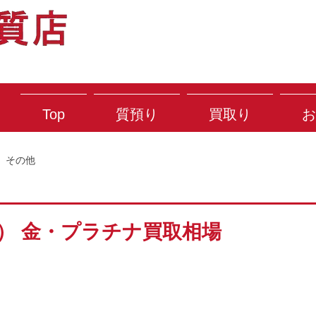
Top
質預り
買取り
お
その他
金） 金・プラチナ買取相場